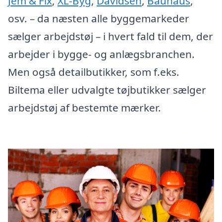
Jem & Fix
,
XL-Byg
,
Davidsen
,
Bauhaus
,
osv. – da næsten alle byggemarkeder
sælger arbejdstøj – i hvert fald til dem, der
arbejder i bygge- og anlægsbranchen.
Men også detailbutikker, som f.eks.
Biltema eller udvalgte tøjbutikker sælger
arbejdstøj af bestemte mærker.