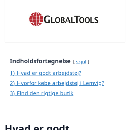
Indholdsfortegnelse
skjul
1)
Hvad er godt arbejdstøj?
2)
Hvorfor købe arbejdstøj i Lemvig?
3)
Find den rigtige butik
Hvad er godt