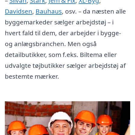
–
Silvan
,
Stark
,
Jem & Fix
,
XL-Byg
,
Davidsen
,
Bauhaus
, osv. – da næsten alle
byggemarkeder sælger arbejdstøj – i
hvert fald til dem, der arbejder i bygge-
og anlægsbranchen. Men også
detailbutikker, som f.eks. Biltema eller
udvalgte tøjbutikker sælger arbejdstøj af
bestemte mærker.