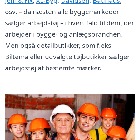
Jem & Fix
,
XL-Byg
,
Davidsen
,
Bauhaus
,
osv. – da næsten alle byggemarkeder
sælger arbejdstøj – i hvert fald til dem, der
arbejder i bygge- og anlægsbranchen.
Men også detailbutikker, som f.eks.
Biltema eller udvalgte tøjbutikker sælger
arbejdstøj af bestemte mærker.