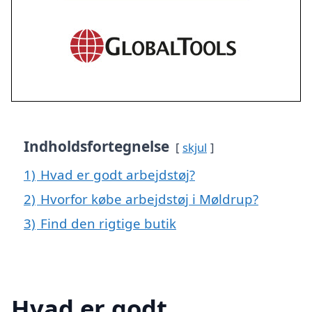
Indholdsfortegnelse
skjul
1)
Hvad er godt arbejdstøj?
2)
Hvorfor købe arbejdstøj i Møldrup?
3)
Find den rigtige butik
Hvad er godt