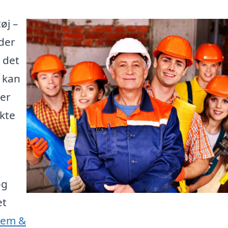
øj –
der
 det
e kan
 er
kte
og
et
Jem &