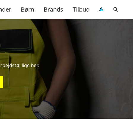
nder
Børn
Brands
Tilbud
rbejdstøj lige her.