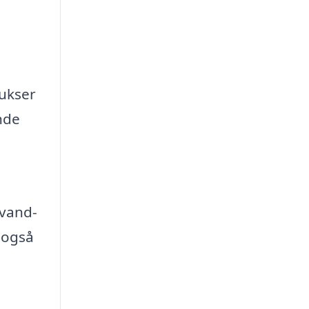
bukser
nde
 vand-
 også