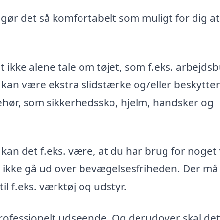
, gør det så komfortabelt som muligt for dig at
t ikke alene tale om tøjet, som f.eks. arbejds
 kan være ekstra slidstærke og/eller beskytte
ehør, som sikkerhedssko, hjelm, handsker og
 kan det f.eks. være, at du har brug for noget
st ikke gå ud over bevægelsesfriheden. Der må
l f.eks. værktøj og udstyr.
 professionelt udseende. Og derudover skal det