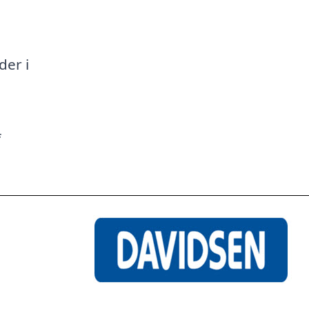
a
der i
f