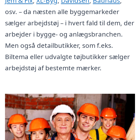
Jem & Fix
,
XL-Byg
,
Davidsen
,
Bauhaus
,
osv. – da næsten alle byggemarkeder
sælger arbejdstøj – i hvert fald til dem, der
arbejder i bygge- og anlægsbranchen.
Men også detailbutikker, som f.eks.
Biltema eller udvalgte tøjbutikker sælger
arbejdstøj af bestemte mærker.