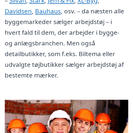
–
Silvan
,
Stark
,
Jem & Fix
,
XL-Byg
,
Davidsen
,
Bauhaus
, osv. – da næsten alle
byggemarkeder sælger arbejdstøj – i
hvert fald til dem, der arbejder i bygge-
og anlægsbranchen. Men også
detailbutikker, som f.eks. Biltema eller
udvalgte tøjbutikker sælger arbejdstøj af
bestemte mærker.