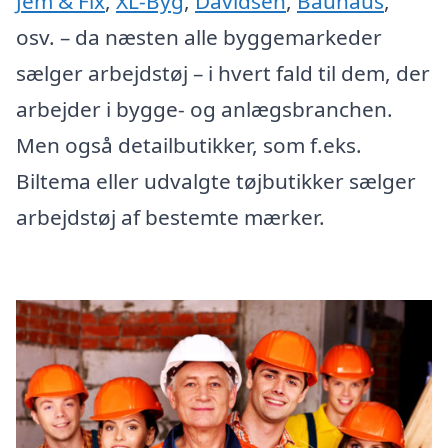
Jem & Fix
,
XL-Byg
,
Davidsen
,
Bauhaus
,
osv. – da næsten alle byggemarkeder
sælger arbejdstøj – i hvert fald til dem, der
arbejder i bygge- og anlægsbranchen.
Men også detailbutikker, som f.eks.
Biltema eller udvalgte tøjbutikker sælger
arbejdstøj af bestemte mærker.