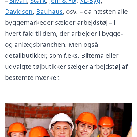
–
Silvan
,
Stark
,
Jem & Fix
,
XL-Byg
,
Davidsen
,
Bauhaus
, osv. – da næsten alle
byggemarkeder sælger arbejdstøj – i
hvert fald til dem, der arbejder i bygge-
og anlægsbranchen. Men også
detailbutikker, som f.eks. Biltema eller
udvalgte tøjbutikker sælger arbejdstøj af
bestemte mærker.