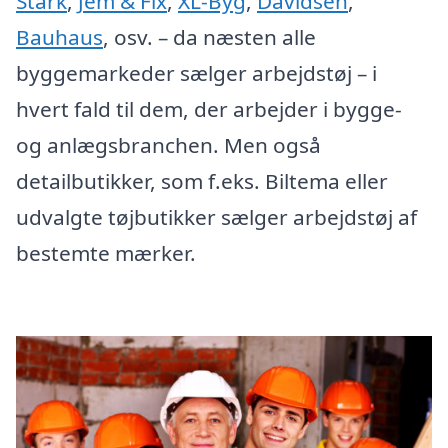
Stark
,
Jem & Fix
,
XL-Byg
,
Davidsen
,
Bauhaus
, osv. – da næsten alle
byggemarkeder sælger arbejdstøj – i
hvert fald til dem, der arbejder i bygge-
og anlægsbranchen. Men også
detailbutikker, som f.eks. Biltema eller
udvalgte tøjbutikker sælger arbejdstøj af
bestemte mærker.