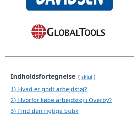
Indholdsfortegnelse
skjul
1)
Hvad er godt arbejdstøj?
2)
Hvorfor købe arbejdstøj i Overby?
3)
Find den rigtige butik