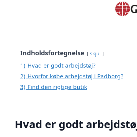
Indholdsfortegnelse
skjul
1)
Hvad er godt arbejdstøj?
2)
Hvorfor købe arbejdstøj i Padborg?
3)
Find den rigtige butik
Hvad er godt arbejdstø