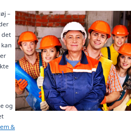
øj –
der
 det
e kan
 er
kte
ne og
et
Jem &