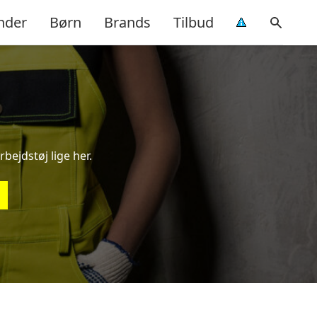
nder
Børn
Brands
Tilbud
bejdstøj lige her.