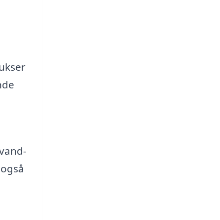
bukser
nde
 vand-
 også