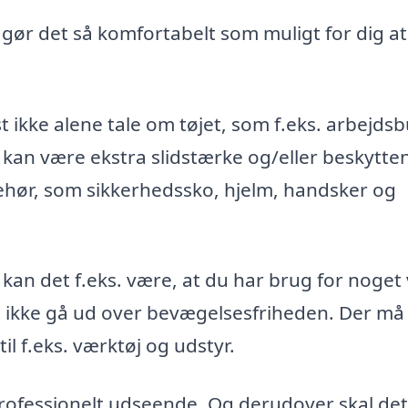
, gør det så komfortabelt som muligt for dig at
t ikke alene tale om tøjet, som f.eks. arbejds
 kan være ekstra slidstærke og/eller beskytte
ehør, som sikkerhedssko, hjelm, handsker og
 kan det f.eks. være, at du har brug for noget
st ikke gå ud over bevægelsesfriheden. Der må
l f.eks. værktøj og udstyr.
 professionelt udseende. Og derudover skal det