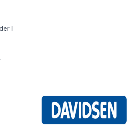
a
der i
f