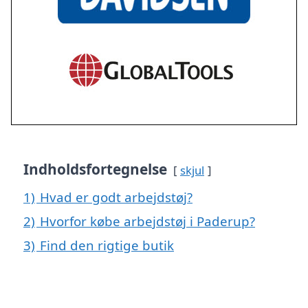
Indholdsfortegnelse
skjul
1)
Hvad er godt arbejdstøj?
2)
Hvorfor købe arbejdstøj i Paderup?
3)
Find den rigtige butik