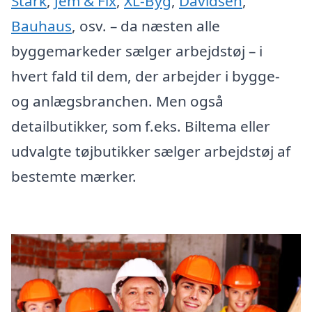
Stark
,
Jem & Fix
,
XL-Byg
,
Davidsen
,
Bauhaus
, osv. – da næsten alle
byggemarkeder sælger arbejdstøj – i
hvert fald til dem, der arbejder i bygge-
og anlægsbranchen. Men også
detailbutikker, som f.eks. Biltema eller
udvalgte tøjbutikker sælger arbejdstøj af
bestemte mærker.