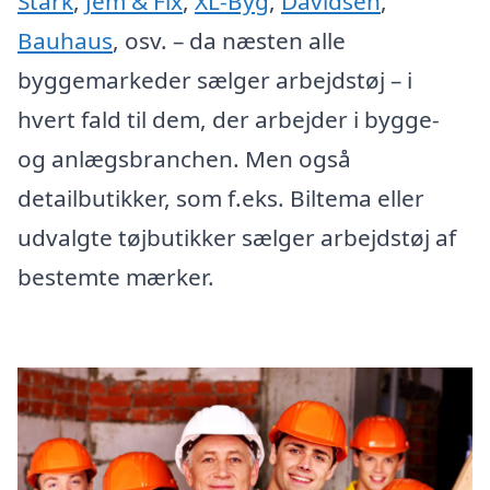
Stark
,
Jem & Fix
,
XL-Byg
,
Davidsen
,
Bauhaus
, osv. – da næsten alle
byggemarkeder sælger arbejdstøj – i
hvert fald til dem, der arbejder i bygge-
og anlægsbranchen. Men også
detailbutikker, som f.eks. Biltema eller
udvalgte tøjbutikker sælger arbejdstøj af
bestemte mærker.