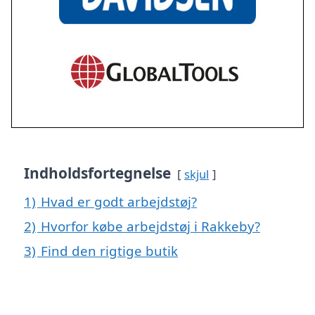
Indholdsfortegnelse
skjul
1)
Hvad er godt arbejdstøj?
2)
Hvorfor købe arbejdstøj i Rakkeby?
3)
Find den rigtige butik