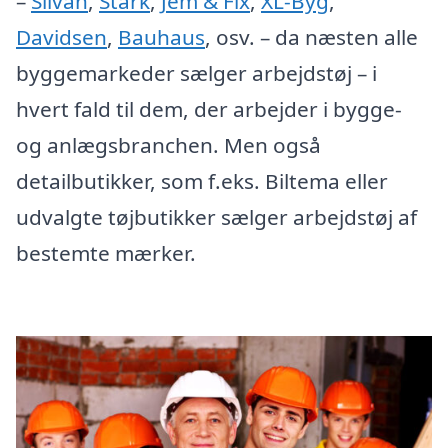
–
Silvan
,
Stark
,
Jem & Fix
,
XL-Byg
,
Davidsen
,
Bauhaus
, osv. – da næsten alle
byggemarkeder sælger arbejdstøj – i
hvert fald til dem, der arbejder i bygge-
og anlægsbranchen. Men også
detailbutikker, som f.eks. Biltema eller
udvalgte tøjbutikker sælger arbejdstøj af
bestemte mærker.