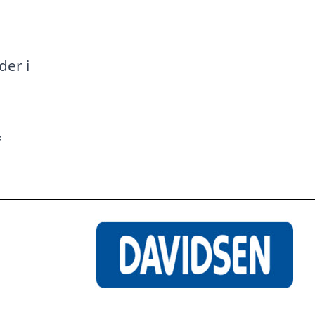
a
der i
f