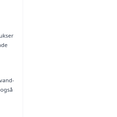
bukser
nde
 vand-
 også