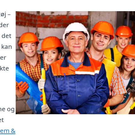
øj –
der
 det
e kan
 er
kte
ne og
et
Jem &