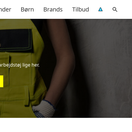
nder
Børn
Brands
Tilbud
rbejdstøj lige her.