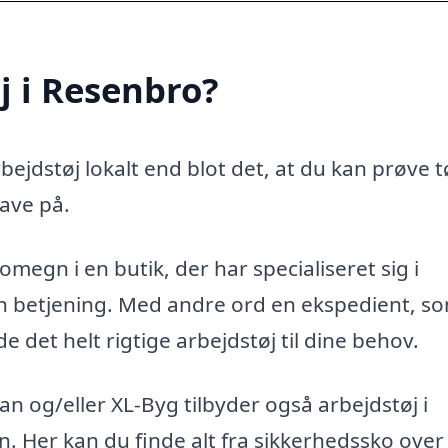
j i Resenbro?
ejdstøj lokalt end blot det, at du kan prøve t
ave på.
megn i en butik, der har specialiseret sig i
ren betjening. Med andre ord en ekspedient, s
 det helt rigtige arbejdstøj til dine behov.
 og/eller XL-Byg tilbyder også arbejdstøj i
en. Her kan du finde alt fra sikkerhedssko over