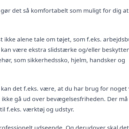
, gør det så komfortabelt som muligt for dig at
t ikke alene tale om tøjet, som f.eks. arbejds
 kan være ekstra slidstærke og/eller beskytte
ehør, som sikkerhedssko, hjelm, handsker og
 kan det f.eks. være, at du har brug for noget
st ikke gå ud over bevægelsesfriheden. Der må
l f.eks. værktøj og udstyr.
 professionelt udseende. Og derudover skal det