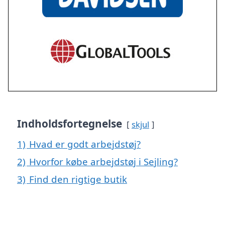
Indholdsfortegnelse
skjul
1)
Hvad er godt arbejdstøj?
2)
Hvorfor købe arbejdstøj i Sejling?
3)
Find den rigtige butik