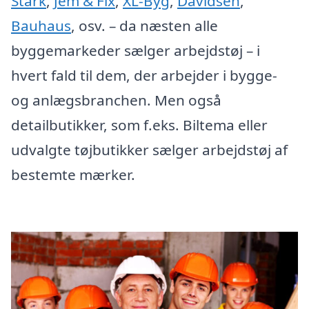
Stark
,
Jem & Fix
,
XL-Byg
,
Davidsen
,
Bauhaus
, osv. – da næsten alle
byggemarkeder sælger arbejdstøj – i
hvert fald til dem, der arbejder i bygge-
og anlægsbranchen. Men også
detailbutikker, som f.eks. Biltema eller
udvalgte tøjbutikker sælger arbejdstøj af
bestemte mærker.