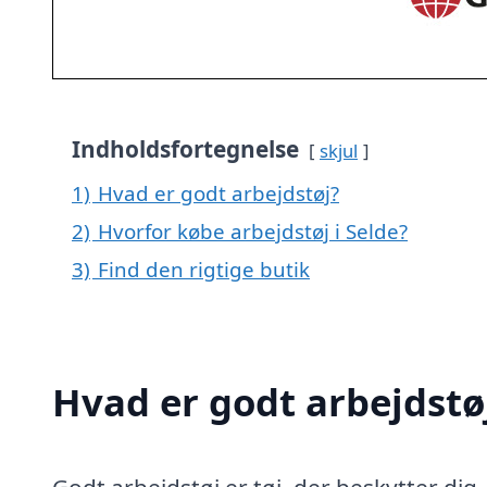
Indholdsfortegnelse
skjul
1)
Hvad er godt arbejdstøj?
2)
Hvorfor købe arbejdstøj i Selde?
3)
Find den rigtige butik
Hvad er godt arbejdstø
Godt arbejdstøj er tøj, der beskytter dig