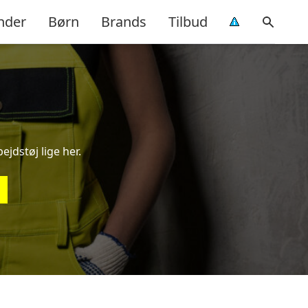
nder
Børn
Brands
Tilbud
ejdstøj lige her.