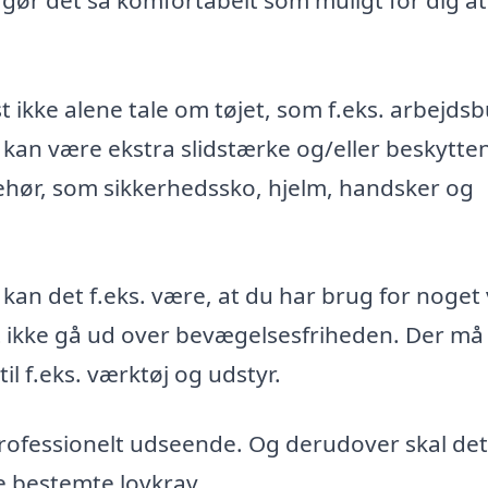
t ikke alene tale om tøjet, som f.eks. arbejds
 kan være ekstra slidstærke og/eller beskytte
ehør, som sikkerhedssko, hjelm, handsker og
 kan det f.eks. være, at du har brug for noget
st ikke gå ud over bevægelsesfriheden. Der må
l f.eks. værktøj og udstyr.
 professionelt udseende. Og derudover skal det
e bestemte lovkrav.