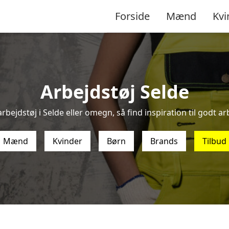
Forside
Mænd
Kvi
Arbejdstøj Selde
rbejdstøj i Selde eller omegn, så find inspiration til godt arb
Mænd
Kvinder
Børn
Brands
Tilbud