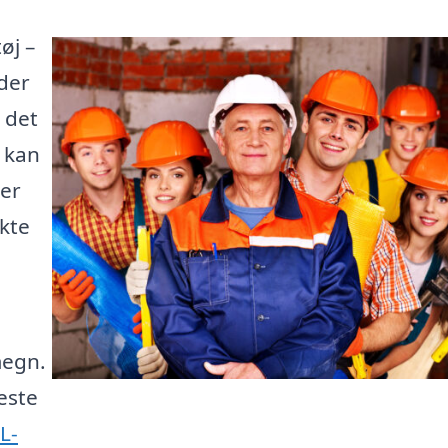
øj –
der
 det
e kan
 er
kte
megn.
este
L-