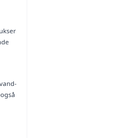
bukser
nde
 vand-
 også