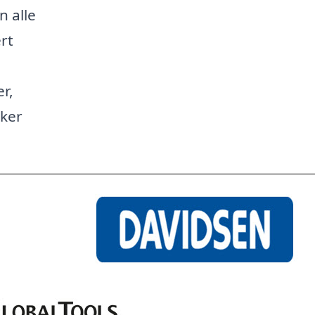
n alle
rt
r,
kker