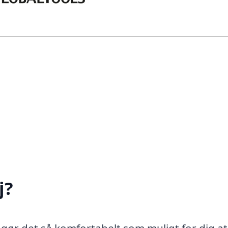
j?
, gør det så komfortabelt som muligt for dig at