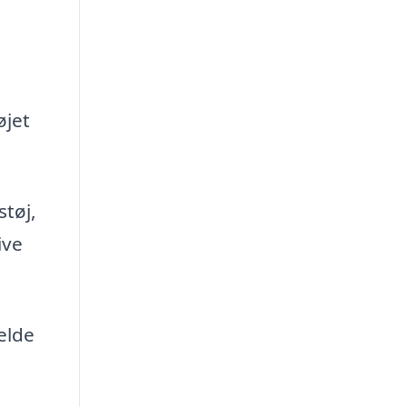
øjet
støj,
ive
elde
l