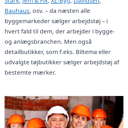
Stark
,
Jem & Fix
,
XL-Byg
,
Davidsen
,
Bauhaus
, osv. – da næsten alle
byggemarkeder sælger arbejdstøj – i
hvert fald til dem, der arbejder i bygge-
og anlægsbranchen. Men også
detailbutikker, som f.eks. Biltema eller
udvalgte tøjbutikker sælger arbejdstøj af
bestemte mærker.