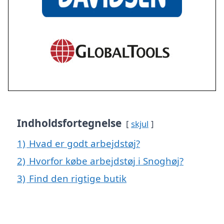
Indholdsfortegnelse
skjul
1)
Hvad er godt arbejdstøj?
2)
Hvorfor købe arbejdstøj i Snoghøj?
3)
Find den rigtige butik