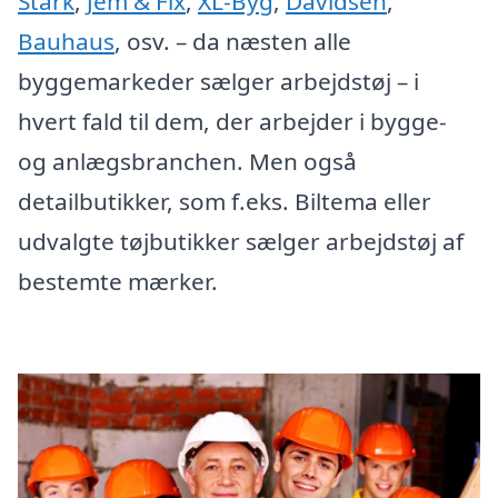
Stark
,
Jem & Fix
,
XL-Byg
,
Davidsen
,
Bauhaus
, osv. – da næsten alle
byggemarkeder sælger arbejdstøj – i
hvert fald til dem, der arbejder i bygge-
og anlægsbranchen. Men også
detailbutikker, som f.eks. Biltema eller
udvalgte tøjbutikker sælger arbejdstøj af
bestemte mærker.