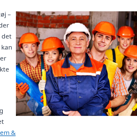
øj –
der
 det
e kan
 er
kte
og
et
Jem &