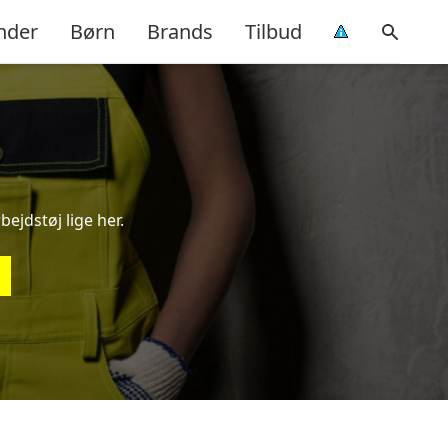
nder
Børn
Brands
Tilbud
bejdstøj lige her.