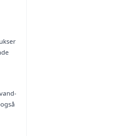
bukser
nde
 vand-
 også