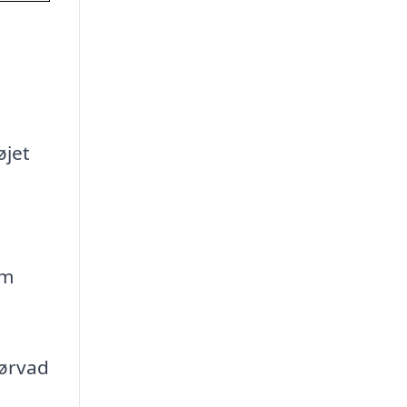
øjet
om
Sørvad
l