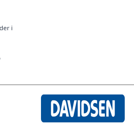
a
der i
f