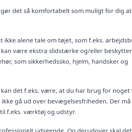
, gør det så komfortabelt som muligt for dig at
t ikke alene tale om tøjet, som f.eks. arbejds
 kan være ekstra slidstærke og/eller beskytte
ehør, som sikkerhedssko, hjelm, handsker og
 kan det f.eks. være, at du har brug for noget
st ikke gå ud over bevægelsesfriheden. Der må
l f.eks. værktøj og udstyr.
 professionelt udseende. Og derudover skal det