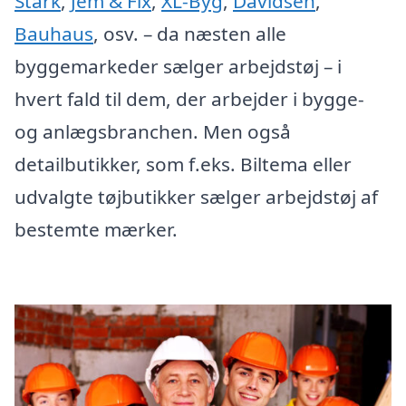
Stark
,
Jem & Fix
,
XL-Byg
,
Davidsen
,
Bauhaus
, osv. – da næsten alle
byggemarkeder sælger arbejdstøj – i
hvert fald til dem, der arbejder i bygge-
og anlægsbranchen. Men også
detailbutikker, som f.eks. Biltema eller
udvalgte tøjbutikker sælger arbejdstøj af
bestemte mærker.