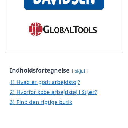
Indholdsfortegnelse
skjul
1)
Hvad er godt arbejdstøj?
2)
Hvorfor købe arbejdstøj i Stjær?
3)
Find den rigtige butik