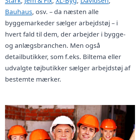
Stark
,
Jem & Fix
,
XL-Byg
,
Davidsen
,
Bauhaus
, osv. – da næsten alle
byggemarkeder sælger arbejdstøj – i
hvert fald til dem, der arbejder i bygge-
og anlægsbranchen. Men også
detailbutikker, som f.eks. Biltema eller
udvalgte tøjbutikker sælger arbejdstøj af
bestemte mærker.