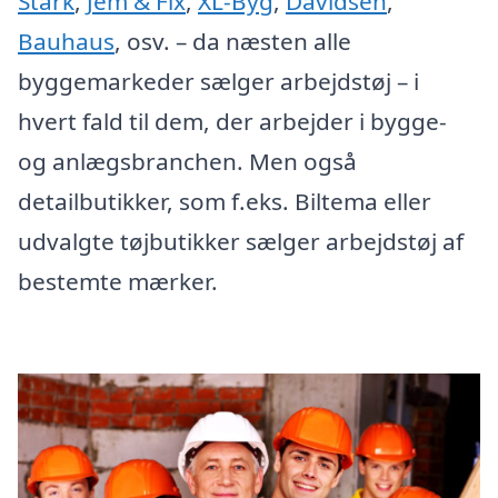
Stark
,
Jem & Fix
,
XL-Byg
,
Davidsen
,
Bauhaus
, osv. – da næsten alle
byggemarkeder sælger arbejdstøj – i
hvert fald til dem, der arbejder i bygge-
og anlægsbranchen. Men også
detailbutikker, som f.eks. Biltema eller
udvalgte tøjbutikker sælger arbejdstøj af
bestemte mærker.