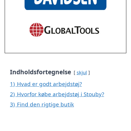
Indholdsfortegnelse
skjul
1)
Hvad er godt arbejdstøj?
2)
Hvorfor købe arbejdstøj i Stouby?
3)
Find den rigtige butik