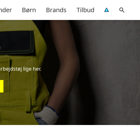
nder
Børn
Brands
Tilbud
rbejdstøj lige her.