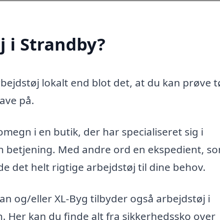
j i Strandby?
ejdstøj lokalt end blot det, at du kan prøve t
ave på.
megn i en butik, der har specialiseret sig i
ren betjening. Med andre ord en ekspedient, s
 det helt rigtige arbejdstøj til dine behov.
 og/eller XL-Byg tilbyder også arbejdstøj i
en. Her kan du finde alt fra sikkerhedssko over