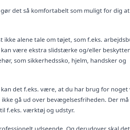
, gør det så komfortabelt som muligt for dig at
t ikke alene tale om tøjet, som f.eks. arbejds
 kan være ekstra slidstærke og/eller beskytte
ehør, som sikkerhedssko, hjelm, handsker og
 kan det f.eks. være, at du har brug for noget
st ikke gå ud over bevægelsesfriheden. Der må
l f.eks. værktøj og udstyr.
 professionelt udseende. Og derudover skal det