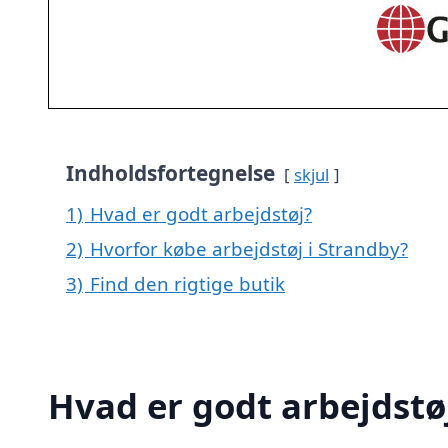
Indholdsfortegnelse
skjul
1)
Hvad er godt arbejdstøj?
2)
Hvorfor købe arbejdstøj i Strandby?
3)
Find den rigtige butik
Hvad er godt arbejdstø