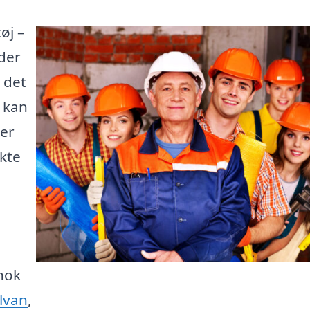
øj –
der
 det
e kan
 er
kte
nok
ilvan
,