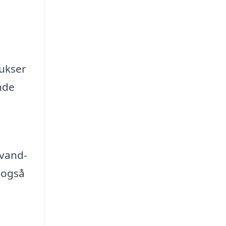
bukser
nde
 vand-
 også