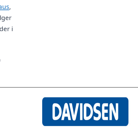
aus
,
lger
der i
f