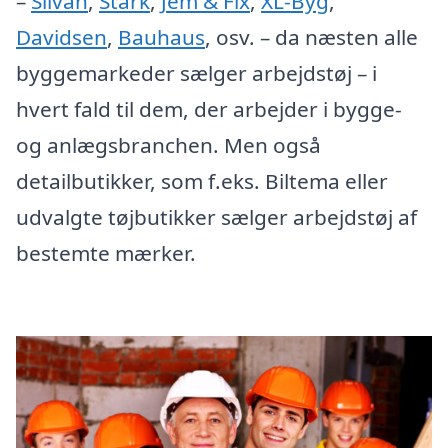
–
Silvan
,
Stark
,
Jem & Fix
,
XL-Byg
,
Davidsen
,
Bauhaus
, osv. – da næsten alle
byggemarkeder sælger arbejdstøj – i
hvert fald til dem, der arbejder i bygge-
og anlægsbranchen. Men også
detailbutikker, som f.eks. Biltema eller
udvalgte tøjbutikker sælger arbejdstøj af
bestemte mærker.