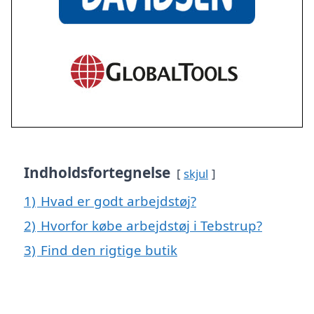
Indholdsfortegnelse
skjul
1)
Hvad er godt arbejdstøj?
2)
Hvorfor købe arbejdstøj i Tebstrup?
3)
Find den rigtige butik