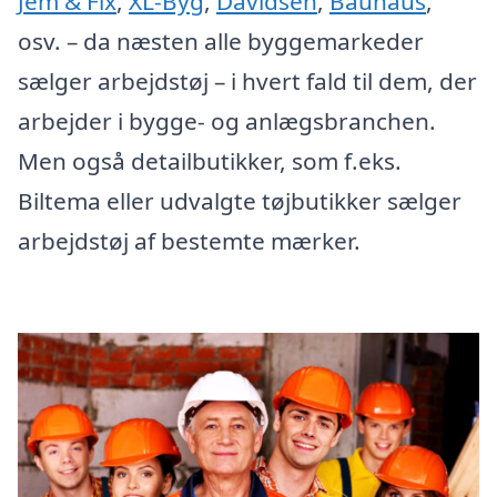
Jem & Fix
,
XL-Byg
,
Davidsen
,
Bauhaus
,
osv. – da næsten alle byggemarkeder
sælger arbejdstøj – i hvert fald til dem, der
arbejder i bygge- og anlægsbranchen.
Men også detailbutikker, som f.eks.
Biltema eller udvalgte tøjbutikker sælger
arbejdstøj af bestemte mærker.