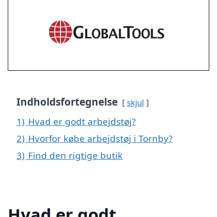
Indholdsfortegnelse
skjul
1)
Hvad er godt arbejdstøj?
2)
Hvorfor købe arbejdstøj i Tornby?
3)
Find den rigtige butik
Hvad er godt