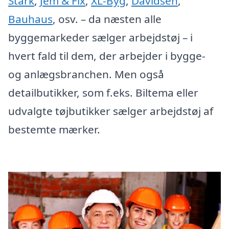
Stark
,
Jem & Fix
,
XL-Byg
,
Davidsen
,
Bauhaus
, osv. – da næsten alle
byggemarkeder sælger arbejdstøj – i
hvert fald til dem, der arbejder i bygge-
og anlægsbranchen. Men også
detailbutikker, som f.eks. Biltema eller
udvalgte tøjbutikker sælger arbejdstøj af
bestemte mærker.