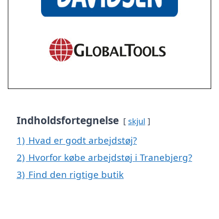
Indholdsfortegnelse
skjul
1)
Hvad er godt arbejdstøj?
2)
Hvorfor købe arbejdstøj i Tranebjerg?
3)
Find den rigtige butik