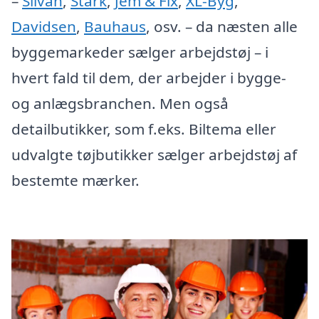
–
Silvan
,
Stark
,
Jem & Fix
,
XL-Byg
,
Davidsen
,
Bauhaus
, osv. – da næsten alle
byggemarkeder sælger arbejdstøj – i
hvert fald til dem, der arbejder i bygge-
og anlægsbranchen. Men også
detailbutikker, som f.eks. Biltema eller
udvalgte tøjbutikker sælger arbejdstøj af
bestemte mærker.