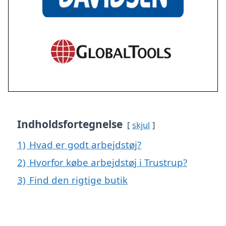
Indholdsfortegnelse
skjul
1)
Hvad er godt arbejdstøj?
2)
Hvorfor købe arbejdstøj i Trustrup?
3)
Find den rigtige butik