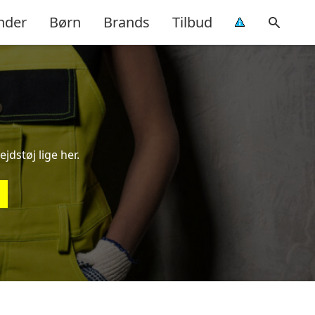
nder
Børn
Brands
Tilbud
jdstøj lige her.