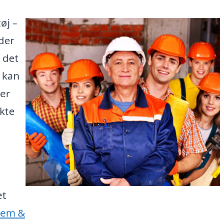
øj –
der
 det
e kan
 er
kte
et
Jem &