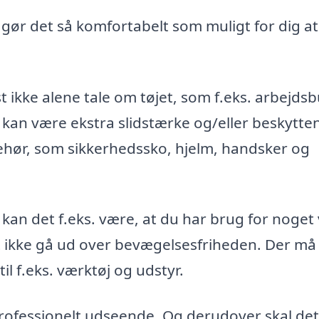
, gør det så komfortabelt som muligt for dig at
t ikke alene tale om tøjet, som f.eks. arbejds
 kan være ekstra slidstærke og/eller beskytte
ehør, som sikkerhedssko, hjelm, handsker og
 kan det f.eks. være, at du har brug for noget
st ikke gå ud over bevægelsesfriheden. Der må
l f.eks. værktøj og udstyr.
 professionelt udseende. Og derudover skal det