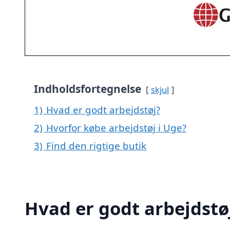
Indholdsfortegnelse
skjul
1)
Hvad er godt arbejdstøj?
2)
Hvorfor købe arbejdstøj i Uge?
3)
Find den rigtige butik
Hvad er godt arbejdstø