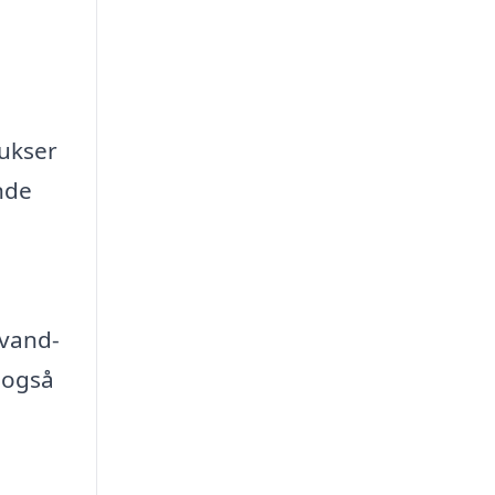
bukser
nde
 vand-
 også