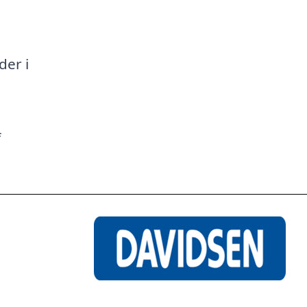
a
der i
f