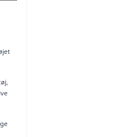
øjet
øj,
ive
Uge
l