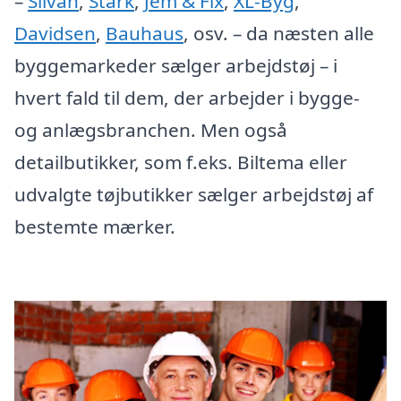
–
Silvan
,
Stark
,
Jem & Fix
,
XL-Byg
,
Davidsen
,
Bauhaus
, osv. – da næsten alle
byggemarkeder sælger arbejdstøj – i
hvert fald til dem, der arbejder i bygge-
og anlægsbranchen. Men også
detailbutikker, som f.eks. Biltema eller
udvalgte tøjbutikker sælger arbejdstøj af
bestemte mærker.