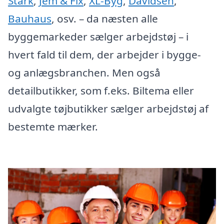
Stark
,
Jem & Fix
,
XL-Byg
,
Davidsen
,
Bauhaus
, osv. – da næsten alle
byggemarkeder sælger arbejdstøj – i
hvert fald til dem, der arbejder i bygge-
og anlægsbranchen. Men også
detailbutikker, som f.eks. Biltema eller
udvalgte tøjbutikker sælger arbejdstøj af
bestemte mærker.