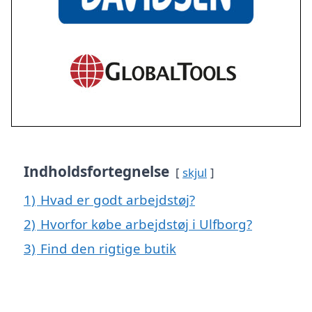
Indholdsfortegnelse
skjul
1)
Hvad er godt arbejdstøj?
2)
Hvorfor købe arbejdstøj i Ulfborg?
3)
Find den rigtige butik