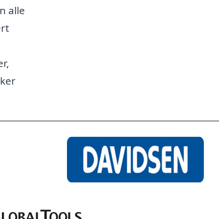
n alle
rt
r,
kker