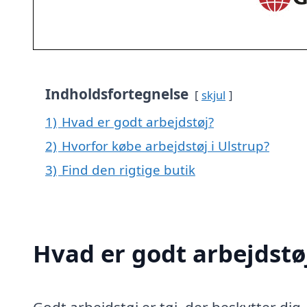
Indholdsfortegnelse
skjul
1)
Hvad er godt arbejdstøj?
2)
Hvorfor købe arbejdstøj i Ulstrup?
3)
Find den rigtige butik
Hvad er godt arbejdstø
Godt arbejdstøj er tøj, der beskytter dig