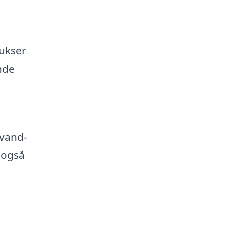
bukser
nde
 vand-
 også