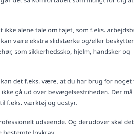
t ikke alene tale om tøjet, som f.eks. arbejds
 kan være ekstra slidstærke og/eller beskytte
ehør, som sikkerhedssko, hjelm, handsker og
 kan det f.eks. være, at du har brug for noget
st ikke gå ud over bevægelsesfriheden. Der må
l f.eks. værktøj og udstyr.
 professionelt udseende. Og derudover skal det
e bestemte lovkrav.