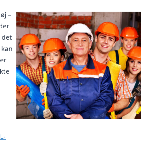
øj –
der
 det
e kan
 er
kte
L-