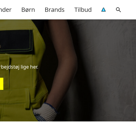
nder
Børn
Brands
Tilbud
bejdstøj lige her.