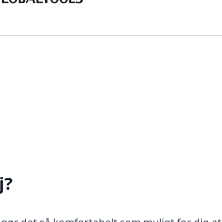
j?
, gør det så komfortabelt som muligt for dig at