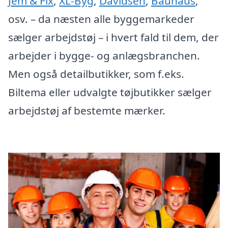
Jem & Fix
,
XL-Byg
,
Davidsen
,
Bauhaus
,
osv. – da næsten alle byggemarkeder
sælger arbejdstøj – i hvert fald til dem, der
arbejder i bygge- og anlægsbranchen.
Men også detailbutikker, som f.eks.
Biltema eller udvalgte tøjbutikker sælger
arbejdstøj af bestemte mærker.