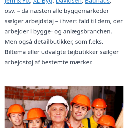
Jem & Fix
,
XL-Byg
,
Davidsen
,
Bauhaus
,
osv. – da næsten alle byggemarkeder
sælger arbejdstøj – i hvert fald til dem, der
arbejder i bygge- og anlægsbranchen.
Men også detailbutikker, som f.eks.
Biltema eller udvalgte tøjbutikker sælger
arbejdstøj af bestemte mærker.