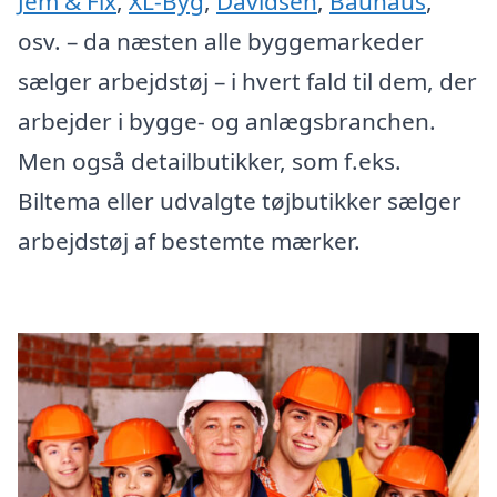
Jem & Fix
,
XL-Byg
,
Davidsen
,
Bauhaus
,
osv. – da næsten alle byggemarkeder
sælger arbejdstøj – i hvert fald til dem, der
arbejder i bygge- og anlægsbranchen.
Men også detailbutikker, som f.eks.
Biltema eller udvalgte tøjbutikker sælger
arbejdstøj af bestemte mærker.