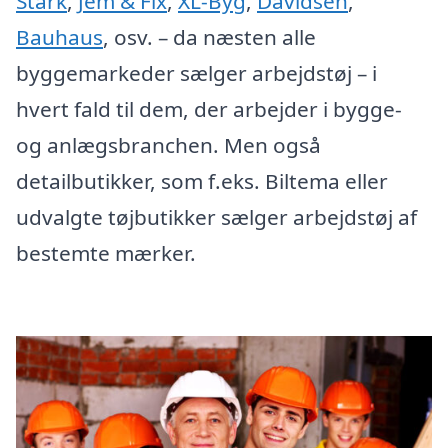
Stark
,
Jem & Fix
,
XL-Byg
,
Davidsen
,
Bauhaus
, osv. – da næsten alle
byggemarkeder sælger arbejdstøj – i
hvert fald til dem, der arbejder i bygge-
og anlægsbranchen. Men også
detailbutikker, som f.eks. Biltema eller
udvalgte tøjbutikker sælger arbejdstøj af
bestemte mærker.