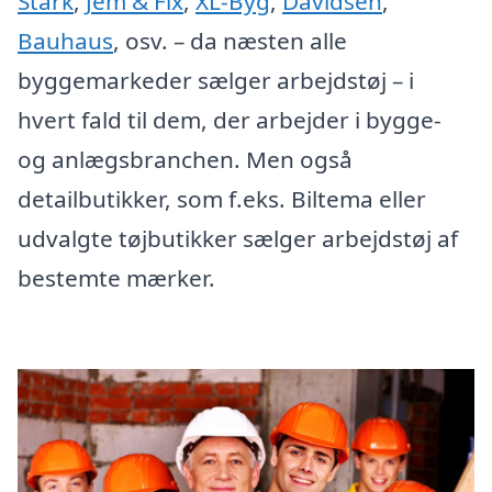
Stark
,
Jem & Fix
,
XL-Byg
,
Davidsen
,
Bauhaus
, osv. – da næsten alle
byggemarkeder sælger arbejdstøj – i
hvert fald til dem, der arbejder i bygge-
og anlægsbranchen. Men også
detailbutikker, som f.eks. Biltema eller
udvalgte tøjbutikker sælger arbejdstøj af
bestemte mærker.