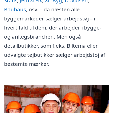
Stark
,
Jem & Fix
,
XL-Byg
,
Davidsen
,
Bauhaus
, osv. – da næsten alle
byggemarkeder sælger arbejdstøj – i
hvert fald til dem, der arbejder i bygge-
og anlægsbranchen. Men også
detailbutikker, som f.eks. Biltema eller
udvalgte tøjbutikker sælger arbejdstøj af
bestemte mærker.