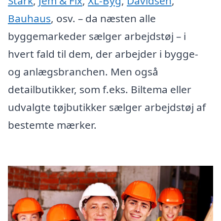
Stark
,
Jem & Fix
,
XL-Byg
,
Davidsen
,
Bauhaus
, osv. – da næsten alle
byggemarkeder sælger arbejdstøj – i
hvert fald til dem, der arbejder i bygge-
og anlægsbranchen. Men også
detailbutikker, som f.eks. Biltema eller
udvalgte tøjbutikker sælger arbejdstøj af
bestemte mærker.