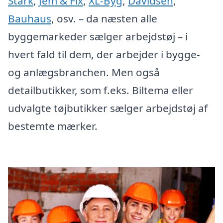
Stark
,
Jem & Fix
,
XL-Byg
,
Davidsen
,
Bauhaus
, osv. – da næsten alle
byggemarkeder sælger arbejdstøj – i
hvert fald til dem, der arbejder i bygge-
og anlægsbranchen. Men også
detailbutikker, som f.eks. Biltema eller
udvalgte tøjbutikker sælger arbejdstøj af
bestemte mærker.