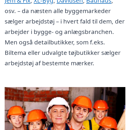
Jem & Fix
,
XL-Byg
,
Davidsen
,
Bauhaus
,
osv. – da næsten alle byggemarkeder
sælger arbejdstøj – i hvert fald til dem, der
arbejder i bygge- og anlægsbranchen.
Men også detailbutikker, som f.eks.
Biltema eller udvalgte tøjbutikker sælger
arbejdstøj af bestemte mærker.