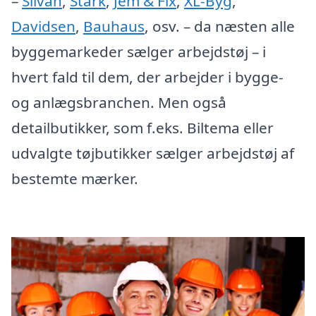
–
Silvan
,
Stark
,
Jem & Fix
,
XL-Byg
,
Davidsen
,
Bauhaus
, osv. – da næsten alle
byggemarkeder sælger arbejdstøj – i
hvert fald til dem, der arbejder i bygge-
og anlægsbranchen. Men også
detailbutikker, som f.eks. Biltema eller
udvalgte tøjbutikker sælger arbejdstøj af
bestemte mærker.