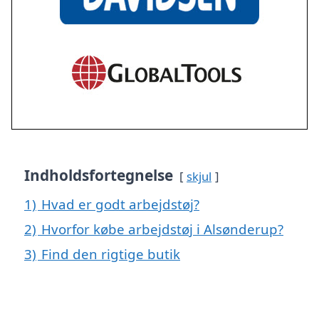
Indholdsfortegnelse
skjul
1)
Hvad er godt arbejdstøj?
2)
Hvorfor købe arbejdstøj i Alsønderup?
3)
Find den rigtige butik