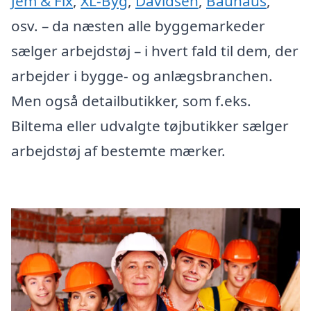
Jem & Fix
,
XL-Byg
,
Davidsen
,
Bauhaus
,
osv. – da næsten alle byggemarkeder
sælger arbejdstøj – i hvert fald til dem, der
arbejder i bygge- og anlægsbranchen.
Men også detailbutikker, som f.eks.
Biltema eller udvalgte tøjbutikker sælger
arbejdstøj af bestemte mærker.