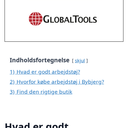
Indholdsfortegnelse
skjul
1)
Hvad er godt arbejdstøj?
2)
Hvorfor købe arbejdstøj i Bybjerg?
3)
Find den rigtige butik
Hvad er godt