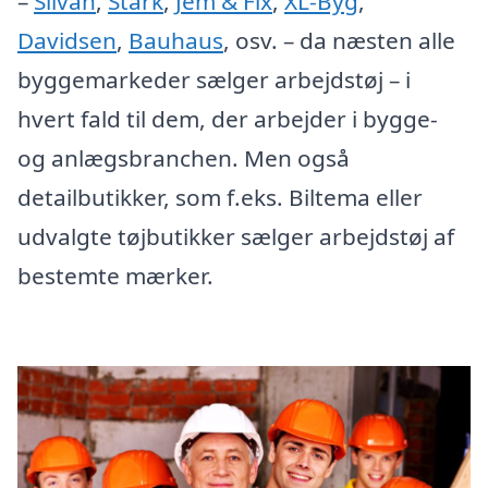
–
Silvan
,
Stark
,
Jem & Fix
,
XL-Byg
,
Davidsen
,
Bauhaus
, osv. – da næsten alle
byggemarkeder sælger arbejdstøj – i
hvert fald til dem, der arbejder i bygge-
og anlægsbranchen. Men også
detailbutikker, som f.eks. Biltema eller
udvalgte tøjbutikker sælger arbejdstøj af
bestemte mærker.