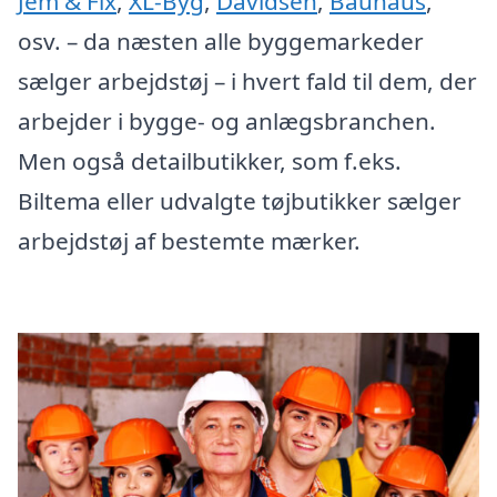
Jem & Fix
,
XL-Byg
,
Davidsen
,
Bauhaus
,
osv. – da næsten alle byggemarkeder
sælger arbejdstøj – i hvert fald til dem, der
arbejder i bygge- og anlægsbranchen.
Men også detailbutikker, som f.eks.
Biltema eller udvalgte tøjbutikker sælger
arbejdstøj af bestemte mærker.