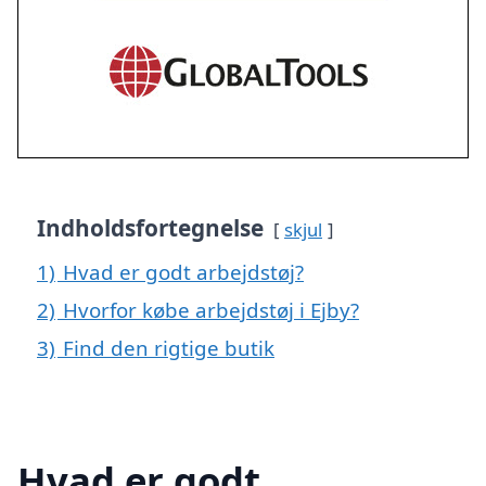
Indholdsfortegnelse
skjul
1)
Hvad er godt arbejdstøj?
2)
Hvorfor købe arbejdstøj i Ejby?
3)
Find den rigtige butik
Hvad er godt