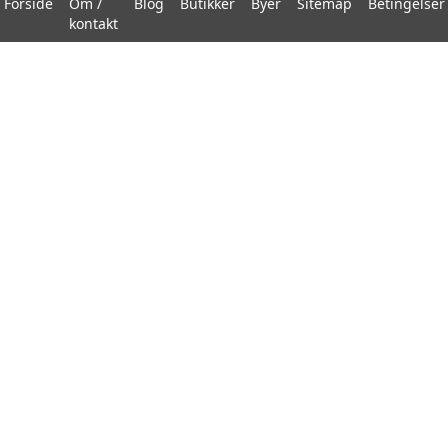
Forside
Om /
Blog
Butikker
Byer
Sitemap
Betingelser
kontakt