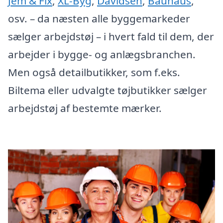
Jem & Fix
,
XL-Byg
,
Davidsen
,
Bauhaus
,
osv. – da næsten alle byggemarkeder
sælger arbejdstøj – i hvert fald til dem, der
arbejder i bygge- og anlægsbranchen.
Men også detailbutikker, som f.eks.
Biltema eller udvalgte tøjbutikker sælger
arbejdstøj af bestemte mærker.