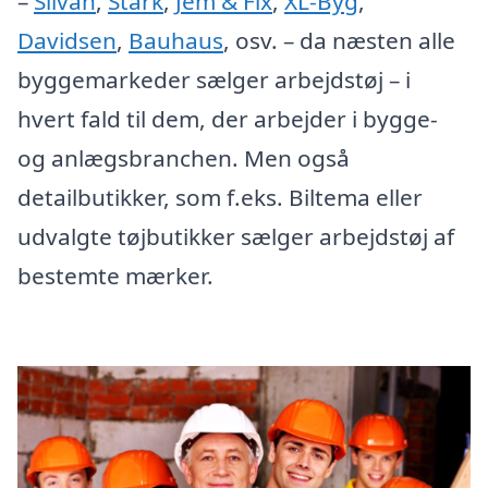
–
Silvan
,
Stark
,
Jem & Fix
,
XL-Byg
,
Davidsen
,
Bauhaus
, osv. – da næsten alle
byggemarkeder sælger arbejdstøj – i
hvert fald til dem, der arbejder i bygge-
og anlægsbranchen. Men også
detailbutikker, som f.eks. Biltema eller
udvalgte tøjbutikker sælger arbejdstøj af
bestemte mærker.