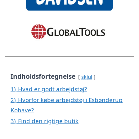
Indholdsfortegnelse
skjul
1)
Hvad er godt arbejdstøj?
2)
Hvorfor købe arbejdstøj i Esbønderup
Kohave?
3)
Find den rigtige butik