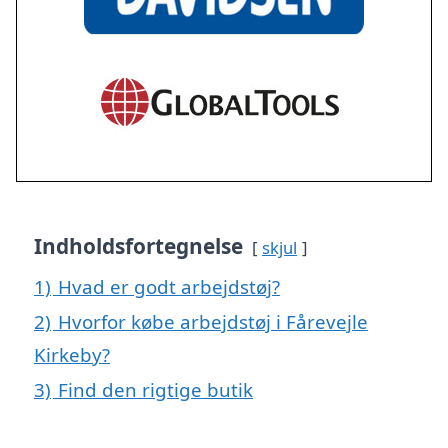
Indholdsfortegnelse
skjul
1)
Hvad er godt arbejdstøj?
2)
Hvorfor købe arbejdstøj i Fårevejle
Kirkeby?
3)
Find den rigtige butik