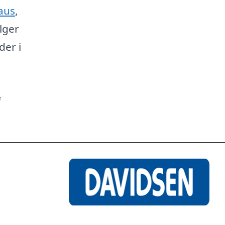
aus
,
lger
der i
f