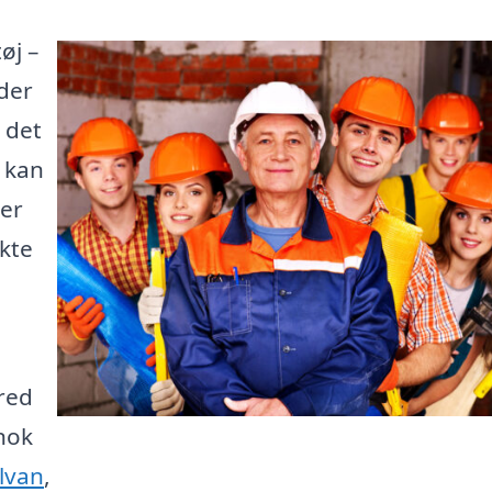
øj –
der
 det
e kan
 er
kte
rred
nok
ilvan
,