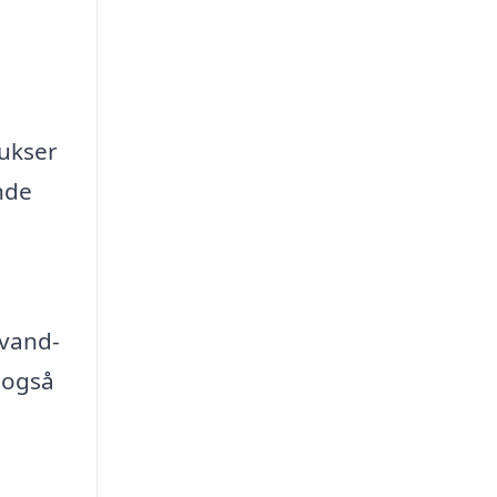
bukser
nde
 vand-
 også