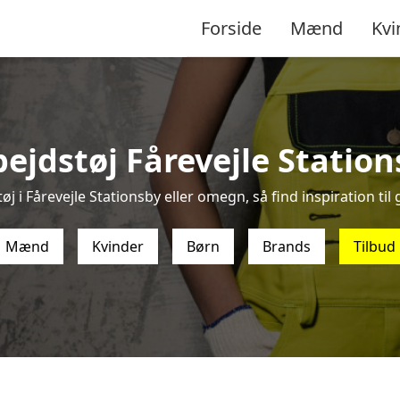
Forside
Mænd
Kvi
ejdstøj Fårevejle Statio
j i Fårevejle Stationsby eller omegn, så find inspiration til 
Mænd
Kvinder
Børn
Brands
Tilbud