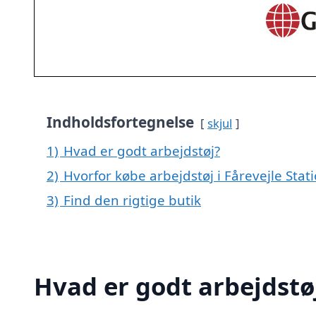
Indholdsfortegnelse
skjul
1)
Hvad er godt arbejdstøj?
2)
Hvorfor købe arbejdstøj i Fårevejle Stat
3)
Find den rigtige butik
Hvad er godt arbejdstø