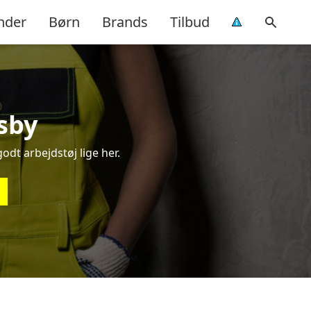
nder
Børn
Brands
Tilbud
nsby
godt arbejdstøj lige her.