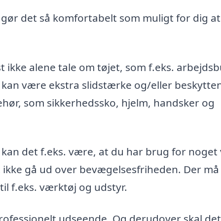
, gør det så komfortabelt som muligt for dig at
t ikke alene tale om tøjet, som f.eks. arbejds
 kan være ekstra slidstærke og/eller beskytte
ehør, som sikkerhedssko, hjelm, handsker og
 kan det f.eks. være, at du har brug for noget
st ikke gå ud over bevægelsesfriheden. Der må
l f.eks. værktøj og udstyr.
 professionelt udseende. Og derudover skal det