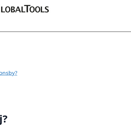
ionsby?
j?