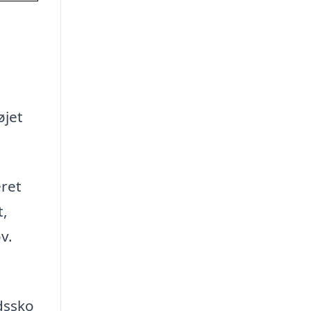
øjet
eret
t,
v.
edssko