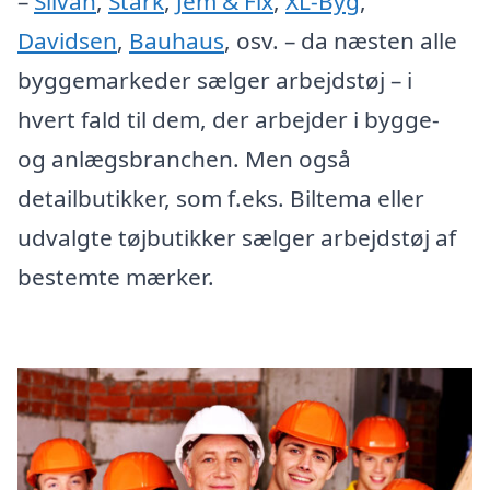
–
Silvan
,
Stark
,
Jem & Fix
,
XL-Byg
,
Davidsen
,
Bauhaus
, osv. – da næsten alle
byggemarkeder sælger arbejdstøj – i
hvert fald til dem, der arbejder i bygge-
og anlægsbranchen. Men også
detailbutikker, som f.eks. Biltema eller
udvalgte tøjbutikker sælger arbejdstøj af
bestemte mærker.