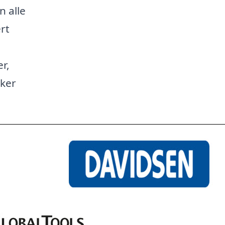
n alle
rt
r,
kker