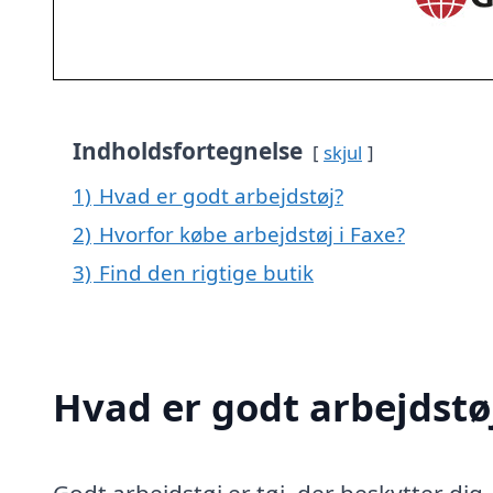
Indholdsfortegnelse
skjul
1)
Hvad er godt arbejdstøj?
2)
Hvorfor købe arbejdstøj i Faxe?
3)
Find den rigtige butik
Hvad er godt arbejdstø
Godt arbejdstøj er tøj, der beskytter dig