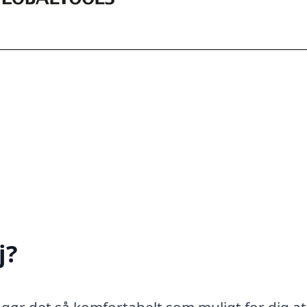
j?
, gør det så komfortabelt som muligt for dig at