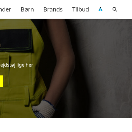
nder
Børn
Brands
Tilbud
ejdstøj lige her.