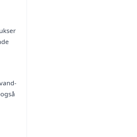
bukser
nde
 vand-
 også