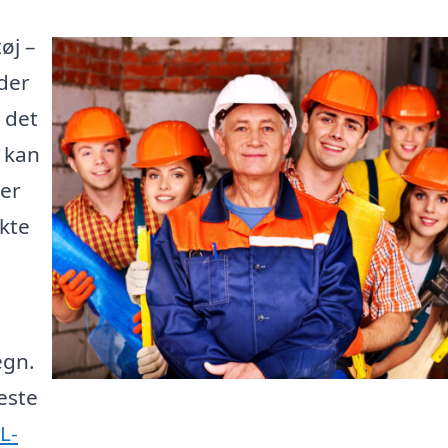
øj –
der
 det
e kan
 er
kte
egn.
este
L-