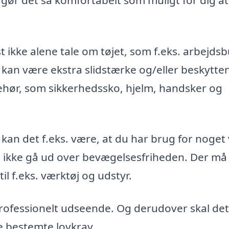
t ikke alene tale om tøjet, som f.eks. arbejds
 kan være ekstra slidstærke og/eller beskytte
ehør, som sikkerhedssko, hjelm, handsker og
 kan det f.eks. være, at du har brug for noget
st ikke gå ud over bevægelsesfriheden. Der må
l f.eks. værktøj og udstyr.
 professionelt udseende. Og derudover skal det
e bestemte lovkrav.