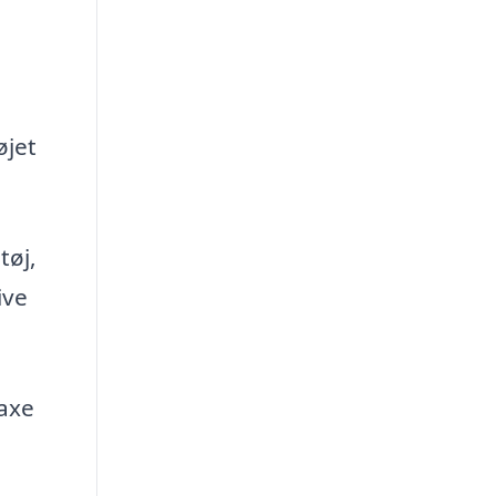
øjet
tøj,
ive
Faxe
l